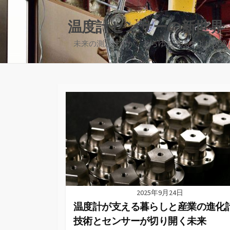
コ
ン
温度計センサーの新世界
テ
未来の測定技術が、あらゆる環境をより快適
ン
ツ
へ
ス
キ
ッ
プ
2025年9月24日
温度計が支える暮らしと産業の進化
技術とセンサーが切り開く未来