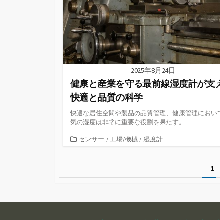
2025年8月24日
健康と産業を守る最前線湿度計が支
快適と品質の科学
快適な居住空間や製品の品質管理、健康管理におい
気の湿度は非常に重要な役割を果たす。
カ
センサー
/
工場/機械
/
湿度計
テ
ゴ
投
1
リ
ー
稿
の