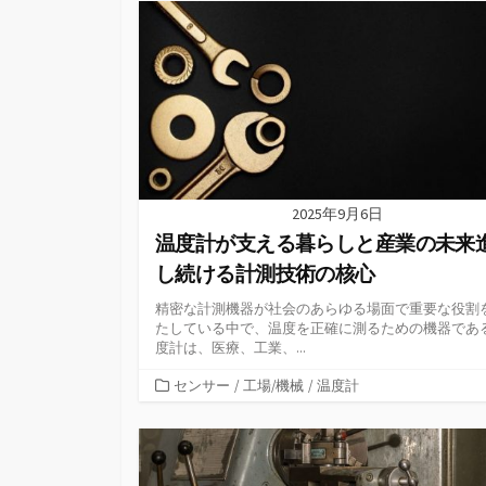
リ
ー
2025年9月6日
温度計が支える暮らしと産業の未来
し続ける計測技術の核心
精密な計測機器が社会のあらゆる場面で重要な役割
たしている中で、温度を正確に測るための機器であ
度計は、医療、工業、...
カ
センサー
/
工場/機械
/
温度計
テ
ゴ
リ
ー