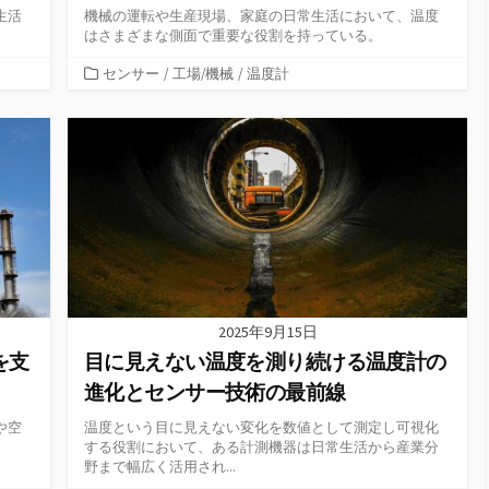
生活
機械の運転や生産現場、家庭の日常生活において、温度
はさまざまな側面で重要な役割を持っている。
カ
センサー
/
工場/機械
/
温度計
テ
ゴ
リ
ー
2025年9月15日
を支
目に見えない温度を測り続ける温度計の
進化とセンサー技術の最前線
や空
温度という目に見えない変化を数値として測定し可視化
する役割において、ある計測機器は日常生活から産業分
野まで幅広く活用され...