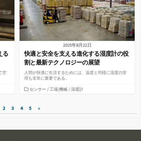
2025年8月21日
える
快適と安全を支える進化する湿度計の役
割と最新テクノロジーの展望
て空
人間が快適に生活するためには、温度と同様に湿度の管
理も非常に重要である。
カ
センサー
/
工場/機械
/
湿度計
テ
ゴ
2
3
4
5
»
リ
ー