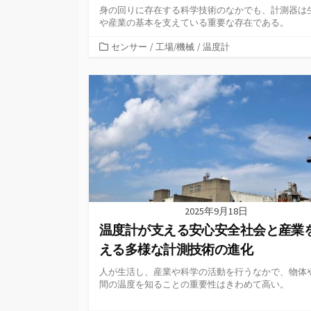
身の回りに存在する科学技術のなかでも、計測器は
や産業の基本を支えている重要な存在である。
カ
センサー
/
工場/機械
/
温度計
テ
ゴ
リ
ー
2025年9月18日
温度計が支える安心安全社会と産業
える多様な計測技術の進化
人が生活し、産業や科学の活動を行うなかで、物体
間の温度を知ることの重要性はきわめて高い。