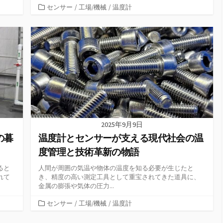
カ
センサー
/
工場/機械
/
温度計
テ
ゴ
リ
ー
2025年9月9日
の暮
温度計とセンサーが支える現代社会の温
度管理と技術革新の物語
ると
人間が周囲の気温や物体の温度を知る必要が生じたと
れて
き、精度の高い測定工具として重宝されてきた道具に、
金属の膨張や気体の圧力...
カ
センサー
/
工場/機械
/
温度計
テ
ゴ