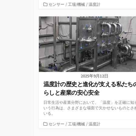
カ
センサー
/
工場/機械
/
温度計
テ
ゴ
リ
ー
2025年9月12日
温度計の歴史と進化が支える私たち
らしと産業の安心安全
日常生活や産業分野において、「温度」を正確に知
いう行為は、さまざまな場面で欠かせないものとさ
いる。
カ
センサー
/
工場/機械
/
温度計
テ
ゴ