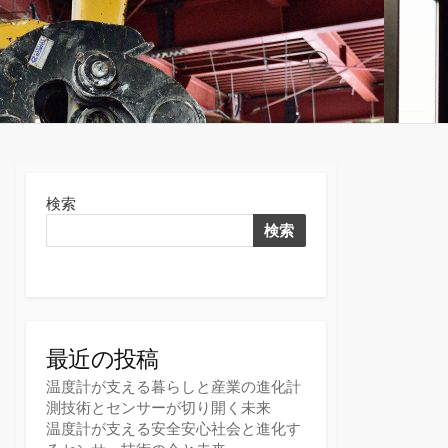
検
索
切
り
替
え
検索
検索
最近の投稿
温度計が支える暮らしと産業の進化計
測技術とセンサーが切り開く未来
温度計が支える安全安心社会と進化す