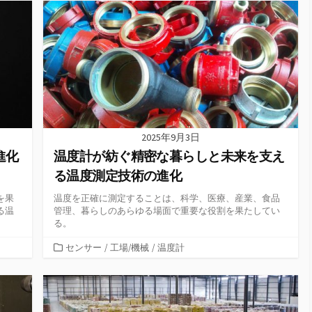
リ
ー
2025年9月3日
進化
温度計が紡ぐ精密な暮らしと未来を支え
る温度測定技術の進化
を果
温度を正確に測定することは、科学、医療、産業、食品
る温
管理、暮らしのあらゆる場面で重要な役割を果たしてい
る。
カ
センサー
/
工場/機械
/
温度計
テ
ゴ
リ
ー